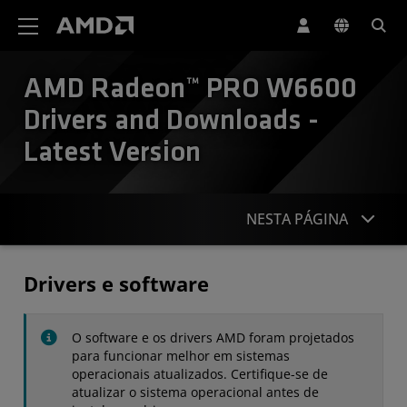
Declaração de acessibilidade do site da AMD
AMD Radeon™ PRO W6600
Drivers and Downloads -
Latest Version
NESTA PÁGINA
Drivers
Drivers e software
Especificações
O software e os drivers AMD foram projetados
Contato
para funcionar melhor em sistemas
operacionais atualizados. Certifique-se de
atualizar o sistema operacional antes de