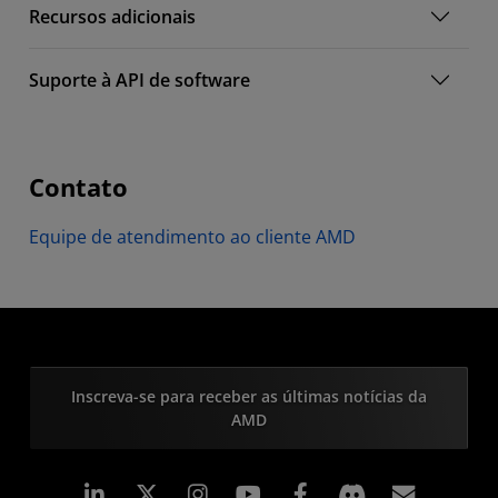
Recursos adicionais
Suporte à API de software
Contato
Equipe de atendimento ao cliente AMD
Inscreva-se para receber as últimas notícias da
AMD
Linkedin
Instagram
Facebook
Assina