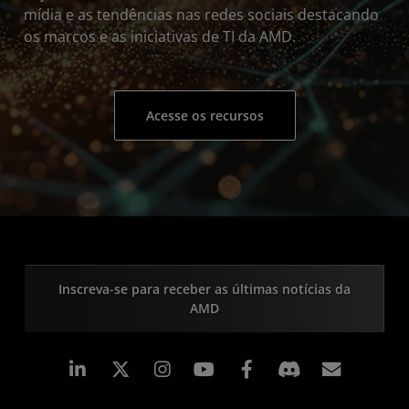
mídia e as tendências nas redes sociais destacando
os marcos e as iniciativas de TI da AMD.
Acesse os recursos
Inscreva-se para receber as últimas notícias da
AMD
Linkedin
Instagram
Facebook
Assina