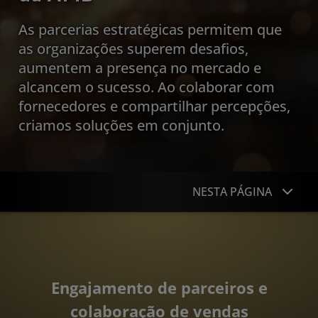
As parcerias estratégicas permitem que
as organizações superem desafios,
aumentem a presença no mercado e
alcancem o sucesso. Ao colaborar com
fornecedores e compartilhar percepções,
criamos soluções em conjunto.
NESTA PÁGINA
Colaboração de parceiros e vendas
Compartilhamento de conhecimento e
conscientização
Engajamento de parceiros e
colaboração de vendas
Sinergia inovadora de fornecedores