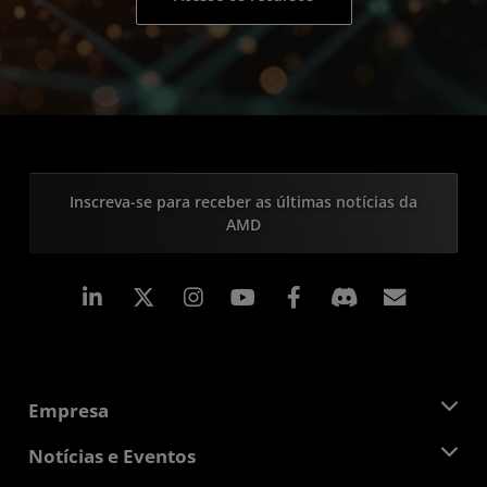
Inscreva-se para receber as últimas notícias da
AMD
Linkedin
Instagram
Facebook
Assina
Empresa
Sobre a AMD
Notícias e Eventos
Equipe de Gerenciamento