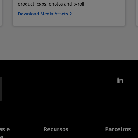
product logos, photos and b-roll
Download Media Assets
Link
as e
Recursos
Parceiros
os