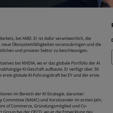
 Markets, bei AMD. Er ist dafür verantwortlich, die
n, neue Ökosystemfähigkeiten voranzubringen und die
tlichen und privaten Sektor zu beschleunigen.
tiatives bei NVIDIA, wo er das globale Portfolio der AI
abhängige KI-Geschäft aufbaute. Er verfügt über 30
 erste globale KI-Führungskraft bei EY und der erste
ionen im Bereich der KI-Strategie, darunter:
ry Committee (NAIAC) und Vorsitzender im ersten Jahr,
ment of Commerce, Gründungsmitglied und Co-
t Group bei der OECD, wo er die Entwicklung des