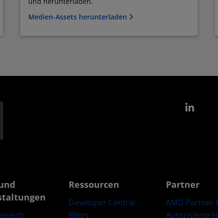
und herunterladen.
Medien-Assets herunterladen
Link
und
Ressourcen
Partner
staltungen
Developer Central
AMD Partner 
Blogs
Autorisierte 
ereich