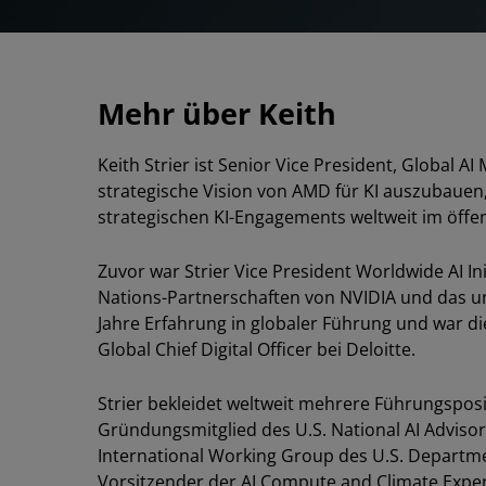
Mehr über Keith
Keith Strier ist Senior Vice President, Global AI
strategische Vision von AMD für KI auszubaue
strategischen KI-Engagements weltweit im öffen
Zuvor war Strier Vice President Worldwide AI Ini
Nations-Partnerschaften von NVIDIA und das un
Jahre Erfahrung in globaler Führung und war die
Global Chief Digital Officer bei Deloitte.
Strier bekleidet weltweit mehrere Führungsposit
Gründungsmitglied des U.S. National AI Adviso
International Working Group des U.S. Depart
Vorsitzender der AI Compute and Climate Exper