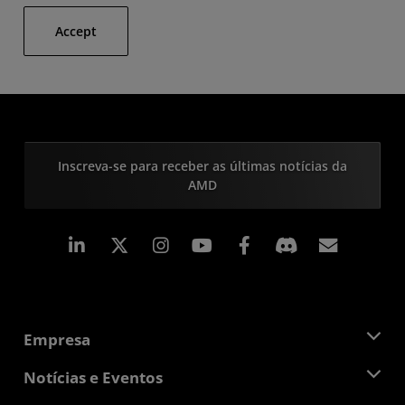
Accept
Inscreva-se para receber as últimas notícias da
AMD
Linkedin
Instagram
Facebook
Assina
Empresa
Sobre a AMD
Notícias e Eventos
Equipe de Gerenciamento