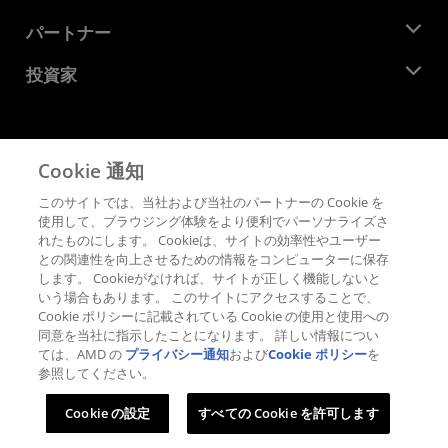
イベント
キャリア
デベロッパー セントラル
パートナー
メディア ライブラリ
お問い合わせ
ブログ
AMD パートナー ハブ
投資家
ケース スタディ
正規販売代理店
ウェビナー
投資家向け情報
AMD ユニバーシティ プログラム
リソースを探す
財務情報
取締役会
Cookie 通知
利用規約
ガバナンス報告書
プライバシー
このサイトでは、当社および当社のパートナーの Cookie を
SEC 提出書類
商標
使用して、ブラウジング体験をより便利でパーソナライズさ
れたものにします。 Cookieは、サイトの効率性やユーザー
サプライ チェーンの透明性
との関連性を向上させるための情報をコンピューターに保存
公正でオープンな競争
します。 Cookieがなければ、サイトが正しく機能しないと
英国税務戦略
いう場合もあります。 このサイトにアクセスすることで、
Cookie ポリシー
Cookie ポリシーに記載されている Cookie の使用と使用への
同意を当社に指示したことになります。 詳しい情報につい
Cookie の設定
ては、AMD の
プライバシー通知
および
Cookie ポリシー
を
参照してください。
© 2026 Advanced Micro Devices, Inc.
Cookie の設定
すべての Cookie を許可します