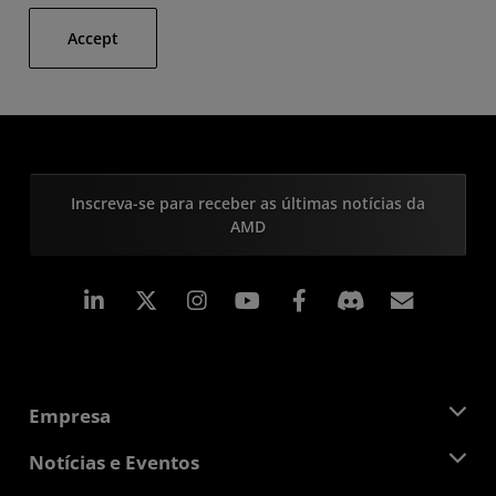
Accept
Inscreva-se para receber as últimas notícias da
AMD
Linkedin
Instagram
Facebook
Assina
Empresa
Sobre a AMD
Notícias e Eventos
Equipe de Gerenciamento