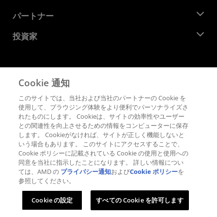
イベント
キャリア
デベロッパー セントラル
パートナー
メディア ライブラリ
お問い合わせ
ブログ
AMD パートナー ハブ
投資家
ケース スタディ
正規販売代理店
ウェビナー
投資家向け情報
AMD ユニバーシティ プログラム
リソースを探す
財務情報
取締役会
Cookie 通知
利用規約
ガバナンス報告書
プライバシー
このサイトでは、当社および当社のパートナーの Cookie を
SEC 提出書類
商標
使用して、ブラウジング体験をより便利でパーソナライズさ
れたものにします。 Cookieは、サイトの効率性やユーザー
サプライ チェーンの透明性
との関連性を向上させるための情報をコンピューターに保存
公正でオープンな競争
します。 Cookieがなければ、サイトが正しく機能しないと
英国税務戦略
いう場合もあります。 このサイトにアクセスすることで、
Cookie ポリシー
Cookie ポリシーに記載されている Cookie の使用と使用への
同意を当社に指示したことになります。 詳しい情報につい
Cookie の設定
ては、AMD の
プライバシー通知
および
Cookie ポリシー
を
参照してください。
© 2026 Advanced Micro Devices, Inc.
Cookie の設定
すべての Cookie を許可します