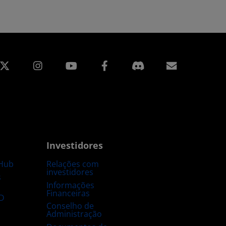
edin
Instagram
Facebook
Assinatur
Investidores
Hub
Relações com
investidores
s
Informações
Financeiras
D
Conselho de
Administração