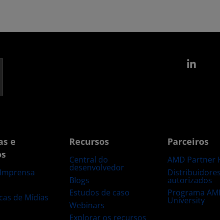
Link
as e
Recursos
Parceiros
os
Central do
AMD Partner 
desenvolvedor
Distribuidore
 Imprensa
Blogs
autorizados
s
Estudos de caso
Programa AM
ecas de Mídias
University
Webinars
Explorar os recursos