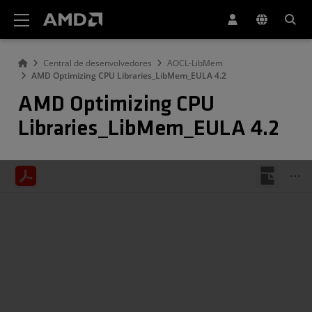
Declaração de acessibilidade do site da AMD
Central de desenvolvedores
AOCL-LibMem
AMD Optimizing CPU Libraries_LibMem_EULA 4.2
AMD Optimizing CPU
Libraries_LibMem_EULA 4.2