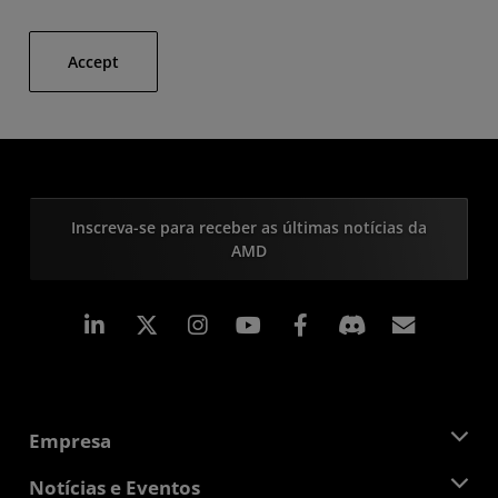
Accept
Inscreva-se para receber as últimas notícias da
AMD
Linkedin
Instagram
Facebook
Assina
Empresa
Sobre a AMD
Notícias e Eventos