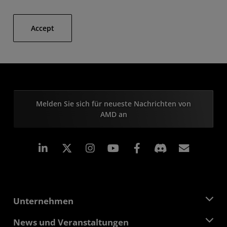
Accept
Melden Sie sich für neueste Nachrichten von
AMD an
LinkedIn
Instagram
Facebook
Abonn
Unternehmen
Über AMD
News und Veranstaltungen