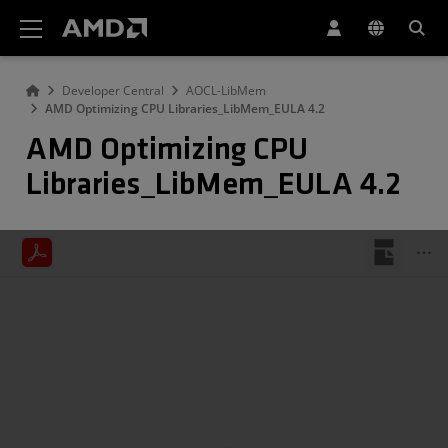
Erklärung zur Barrierefreiheit auf der AMD Website
Developer Central
AOCL-LibMem
AMD Optimizing CPU Libraries_LibMem_EULA 4.2
AMD Optimizing CPU
Libraries_LibMem_EULA 4.2