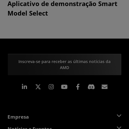
Aplicativo de demonstração Smart
Model Select
Inscreva-se para receber as últimas notícias da
AMD
Linkedin
Instagram
Facebook
Assina
Empresa
Sobre a AMD
Notícias e Eventos