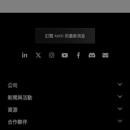
訂閱 AMD 的最新消息
Linkedin
Instagram
Facebook
訂閱
公司
關於 AMD
新聞與活動
管理團隊
新聞室
資源
企業責任
活動
招聘
開發者中心
合作夥伴
媒體庫
聯絡我們
部落格