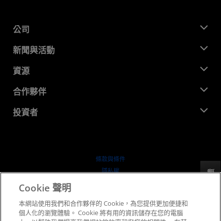
公司
關於 AMD
新聞與活動
管理團隊
新聞室
資源
企業責任
活動
招聘
開發者中心
合作夥伴
媒體庫
聯絡我們
部落格
AMD 合作夥伴中心
投資者
案例研究
授權經銷商
網路研討會
投資者關係
AMD 大學計畫
探索資源
財務資訊
董事會
條款與條件
治理文件
隱私權
反馈
行情走勢
商標
Cookie 聲明
供应链透明度
本網站使用我們和合作夥伴的 Cookie，為您提供更加便捷和
公平公開競爭
個人化的瀏覽體驗。 Cookie 將有用的資訊儲存在您的電腦
英國稅務策略