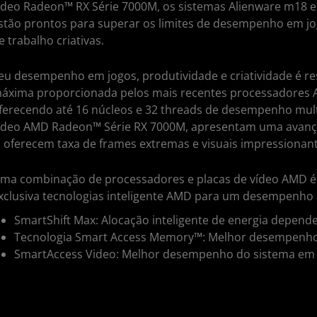
ídeo Radeon™ RX Série 7000M, os sistemas Alienware m18 
stão prontos para superar os limites de desempenho em jo
e trabalho criativas.
eu desempenho em jogos, produtividade e criatividade é r
áxima proporcionada pelos mais recentes processadores 
ferecendo até 16 núcleos e 32 threads de desempenho mult
ídeo AMD Radeon™ Série RX 7000M, apresentam uma avan
, oferecem taxa de frames extremas e visuais impressionan
ma combinação de processadores e placas de vídeo AMD é 
xclusiva tecnologias inteligente AMD para um desempenho 
SmartShift Max: Alocação inteligente de energia depend
Tecnologia Smart Access Memory™: Melhor desempenho
SmartAccess Video: Melhor desempenho do sistema em t