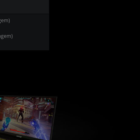
agem)
lagem)