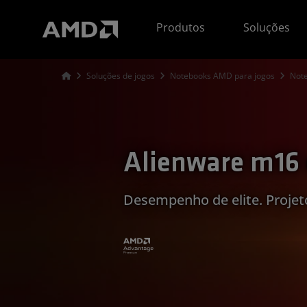
Declaração de acessibilidade do site da AMD
Produtos
Soluções
Soluções de jogos
Notebooks AMD para jogos
Not
Alienware m16
Desempenho de elite. Projeto