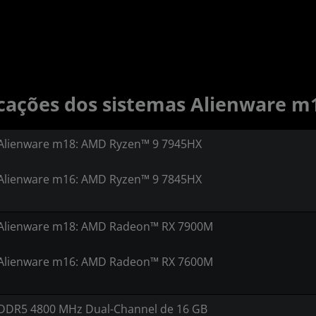
icações dos sistemas Alienware m
Alienware m18: AMD Ryzen™ 9 7945HX
Alienware m16: AMD Ryzen™ 9 7845HX
Alienware m18: AMD Radeon™ RX 7900M
Alienware m16: AMD Radeon™ RX 7600M
DDR5 4800 MHz Dual-Channel de 16 GB