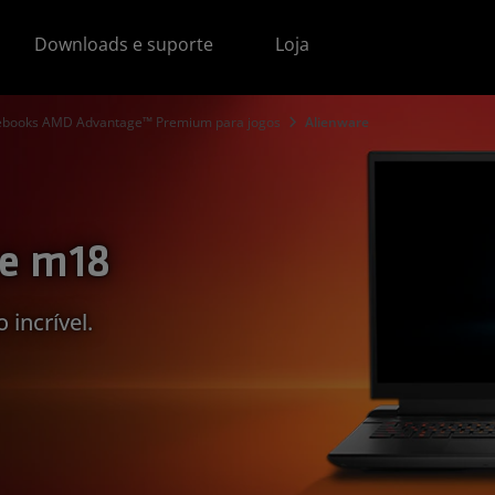
Downloads e suporte
Loja
ebooks AMD Advantage™ Premium para jogos
Alienware
 e m18
 incrível.