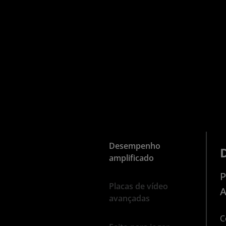
Desempenho
amplificado
P
Placas de vídeo
A
avançadas
C