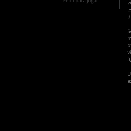
Feito para jogar
v
e
d
S
m
o
v
3
U
e