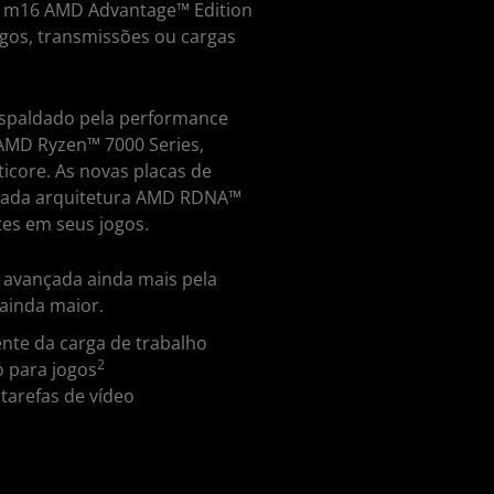
e m16 AMD Advantage™ Edition
gos, transmissões ou cargas
espaldado pela performance
AMD Ryzen™ 7000 Series,
icore. As novas placas de
çada arquitetura AMD RDNA™
tes em seus jogos.
avançada ainda mais pela
ainda maior.
ente da carga de trabalho
2
 para jogos
arefas de vídeo