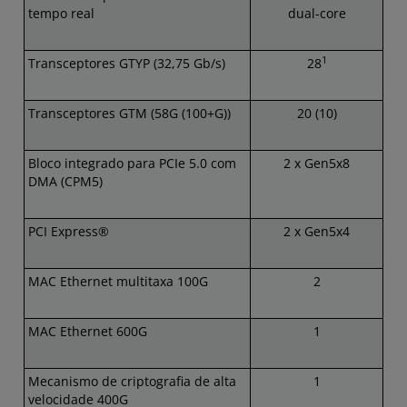
tempo real
dual-core
1
Transceptores GTYP (32,75 Gb/s)
28
Transceptores GTM (58G (100+G))
20 (10)
Bloco integrado para PCIe 5.0 com
2 x Gen5x8
DMA (CPM5)
PCI Express®
2 x Gen5x4
MAC Ethernet multitaxa 100G
2
MAC Ethernet 600G
1
Mecanismo de criptografia de alta
1
velocidade 400G