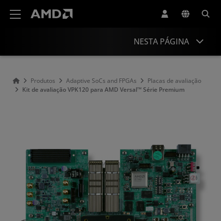
Declaração de acessibilidade do site da AMD
NESTA PÁGINA
Visão geral
Produtos
Adaptive SoCs and FPGAs
Placas de avaliação
Kit de avaliação VPK120 para AMD Versal™ Série Premium
Informações do produto
Recursos
Produtos semelhantes