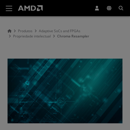
Declaração de acessibilidade do site da AMD
Produtos
Adaptive SoCs and FPGAs
Propriedade intelectual
Chroma Resampler