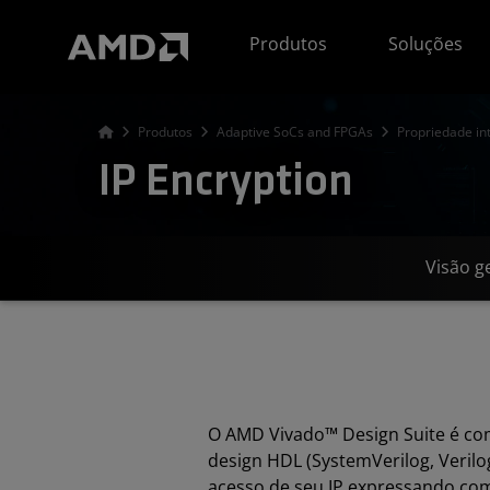
Declaração de acessibilidade do site da AMD
Produtos
Soluções
Produtos
Adaptive SoCs and FPGAs
Propriedade int
IP Encryption
Visão g
O AMD Vivado™ Design Suite é comp
design HDL (SystemVerilog, Verilo
acesso de seu IP expressando com