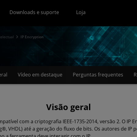
Downloads e suporte
Loja
electual
IP Encryption
eral
Vídeo em destaque
Perguntas frequentes
R
Visão geral
atível com a criptografia IEEE-1735-2014, versão 2. O IP E
g®, VHDL) até a geração do fluxo de bits. Os autores de IP 
o a ferramenta deve interagir com o IP.