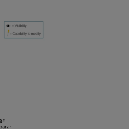
ign
eparar