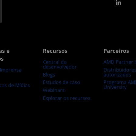
Link
as e
Recursos
Parceiros
os
Central do
AMD Partner 
desenvolvedor
Distribuidore
 Imprensa
Blogs
autorizados
s
Estudos de caso
Programa AM
ecas de Mídias
University
Webinars
Explorar os recursos