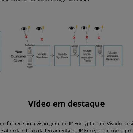
Vídeo em destaque
deo fornece uma visão geral do IP Encryption no Vivado Des
Ele aborda o fluxo da ferramenta do IP Encryption, como pr