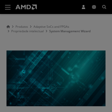
Declaração de acessibilidade do site da AMD
Produtos
Adaptive SoCs and FPGAs
Propriedade intelectual
System Management Wizard