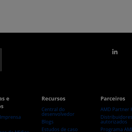
Link
as e
Recursos
Parceiros
os
Central do
AMD Partner 
desenvolvedor
Distribuidore
 Imprensa
Blogs
autorizados
s
Estudos de caso
Programa AM