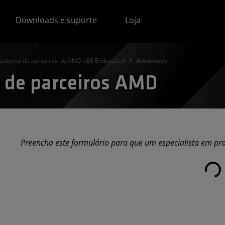
Downloads e suporte
Loja
sistema de parceiros do AMD x86 Embedded
Advantech
 de parceiros AMD
Carregando...
Preencha este formulário para que um especialista em pr