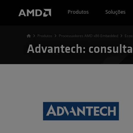
Declaração de acessibilidade do site da AMD
Produtos
Soluções
Produtos
Processadores AMD x86 Embedded
Ecos
Advantech: consulta