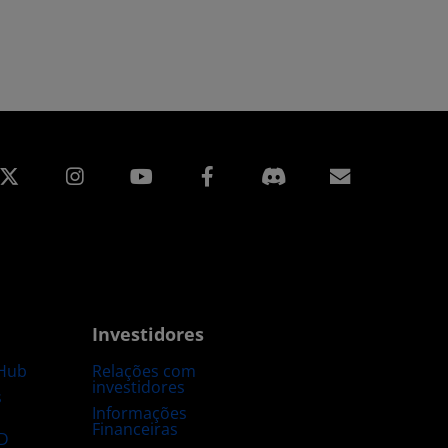
edin
Instagram
Facebook
Assinatur
Investidores
Hub
Relações com
investidores
s
Informações
Financeiras
D