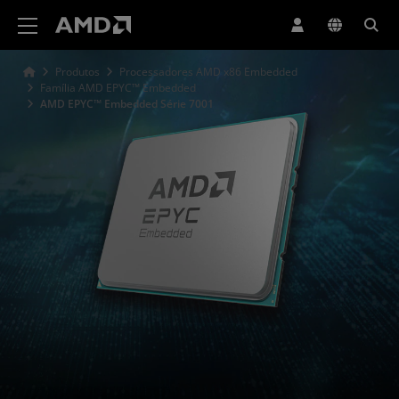
Declaração de acessibilidade do site da AMD
Produtos
Processadores AMD x86 Embedded
Família AMD EPYC™ Embedded
AMD EPYC™ Embedded Série 7001