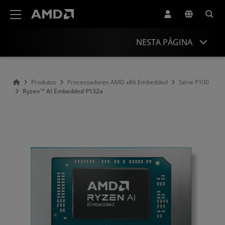
Declaração de acessibilidade do site da AMD
NESTA PÁGINA
Visão geral
Produtos
Processadores AMD x86 Embedded
Série P100
Ryzen™ AI Embedded P132a
Especificações
Recursos e suporte