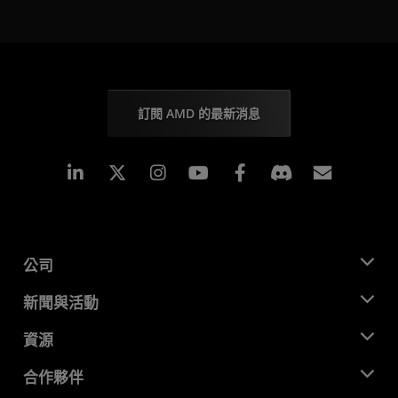
訂閱 AMD 的最新消息
Linkedin
Instagram
Facebook
訂閱
公司
關於 AMD
新聞與活動
管理團隊
新聞室
資源
企業責任
活動
招聘
開發者中心
合作夥伴
媒體庫
聯絡我們
部落格