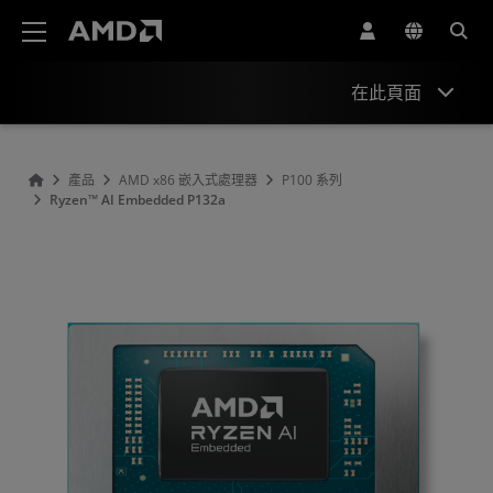
AMD 網站無障礙聲明
在此頁面
概述
產品
AMD x86 嵌入式處理器
P100 系列
Ryzen™ AI Embedded P132a
規格
資源與支援