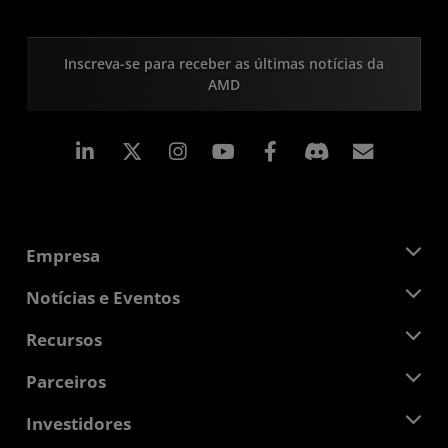
Inscreva-se para receber as últimas notícias da
AMD
Linkedin
Instagram
Facebook
Assina
Empresa
Sobre a AMD
Notícias e Eventos
Equipe de Gerenciamento
Sala de Imprensa
Recursos
Responsibilidade Corporativa
Eventos
Oportunidades de Emprego
Central do desenvolvedor
Parceiros
Bibliotecas de Mídias
Contato AMD
Blogs
AMD Partner Hub
Investidores
Estudos de caso
Distribuidores autorizados