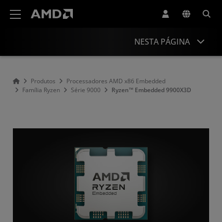
Declaração de acessibilidade do site da AMD
NESTA PÁGINA
Visão geral
Produtos
Processadores AMD x86 Embedded
Família Ryzen
Série 9000
Ryzen™ Embedded 9900X3D
Especificações
Recursos e suporte