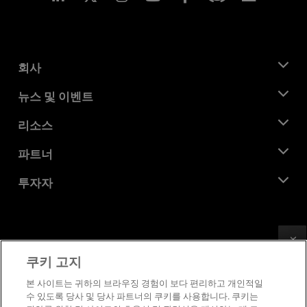
회사
AMD 소개
뉴스 및 이벤트
관리팀
뉴스룸
리소스
기업의 사회적 책임
이벤트
채용
개발자 센트럴
파트너
미디어 라이브러리
문의하기
블로그
AMD 파트너 허브
투자자
사례 연구
공식 유통업체
웨비나
투자자 관계
AMD 대학 프로그램
리소스 살펴보기
재무 정보
이사위원회
Feedback
이용약관
쿠키 고지
거버넌스 문서
프라이버시
SEC 신고서
상표
본 사이트는 귀하의 브라우징 경험이 보다 편리하고 개인적일
수 있도록 당사 및 당사 파트너의 쿠키를 사용합니다. 쿠키는
공급망 투명성