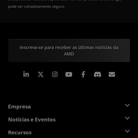
pode ser completamente seguro.
Inscreva-se para receber as últimas notícias da
AMD
Linkedin
Instagram
Facebook
Assina
Empresa
Sobre a AMD
Notícias e Eventos
Equipe de Gerenciamento
Sala de Imprensa
Recursos
Responsibilidade Corporativa