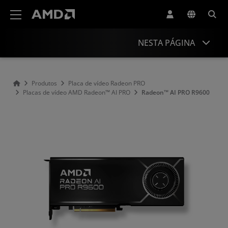
Declaração de acessibilidade do site da AMD
NESTA PÁGINA
Visão geral
Produtos
Placa de vídeo Radeon PRO
Placas de vídeo AMD Radeon™ AI PRO
Radeon™ AI PRO R9600
Especificações
Suporte e recursos