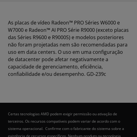
As placas de vídeo Radeon™ PRO Séries W6000 e
W7000 e Radeon™ AI PRO Série R9000 (exceto placas
das Séries R9600 e R9000S) e modelos posteriores
não foram projetadas nem são recomendadas para
uso em data centers. O uso em uma configuração
de datacenter pode afetar negativamente a
capacidade de gerenciamento, eficiência,
confiabilidade e/ou desempenho. GD-239c
Certas tecnologias AMD podem exigir permissão ou ativação de
terceiros. Os recursos compatíveis podem variar de acordo com o
sistema operacional. Confirme com o fabricante do sistema sobre a
existência de recursos específicos. Nenhum produto ou tecnologia