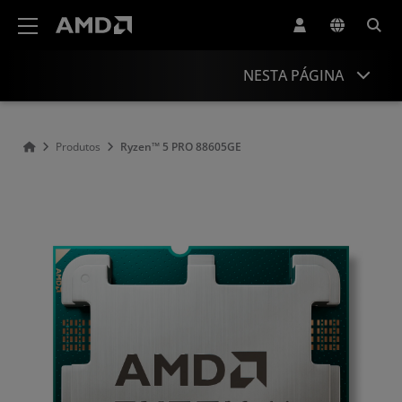
Declaração de acessibilidade do site da AMD
NESTA PÁGINA
Visão geral
Produtos
Ryzen™ 5 PRO 88605GE
Especificações
Drivers e recursos