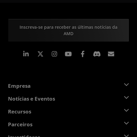
Inscreva-se para receber as últimas notícias da
AMD
Linkedin
Instagram
Facebook
Assina
Empresa
Sobre a AMD
Notícias e Eventos
Equipe de Gerenciamento
Sala de Imprensa
Recursos
Responsibilidade Corporativa
Eventos
Oportunidades de Emprego
Central do desenvolvedor
Parceiros
Bibliotecas de Mídias
Contato AMD
Blogs
AMD Partner Hub