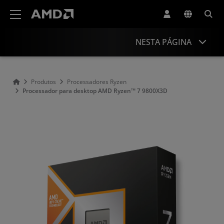
Declaração de acessibilidade do site da AMD
NESTA PÁGINA
Visão geral
Produtos
Processadores Ryzen
Processador para desktop AMD Ryzen™ 7 9800X3D
Especificações
Drivers e recursos