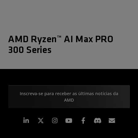
AMD Ryzen™ AI Max PRO
300 Series
Inscreva-se para receber as últimas notícias da
AMD
Linkedin
Instagram
Facebook
Assina