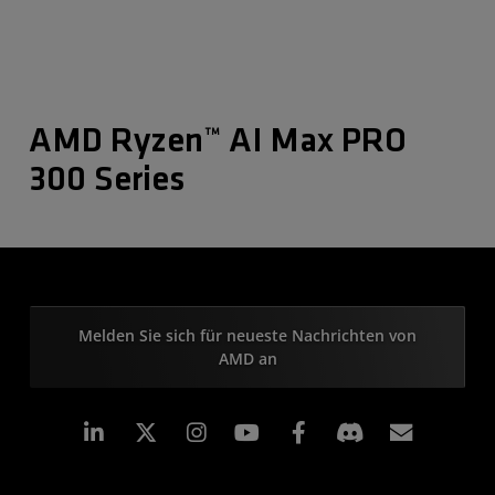
AMD Ryzen™ AI Max PRO
300 Series
Melden Sie sich für neueste Nachrichten von
AMD an
LinkedIn
Instagram
Facebook
Abonn