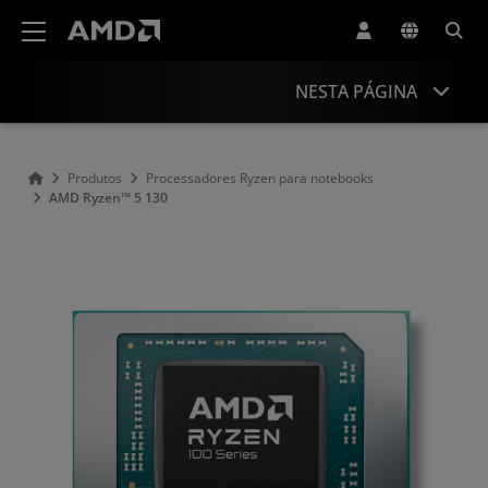
Declaração de acessibilidade do site da AMD
NESTA PÁGINA
Visão geral
Produtos
Processadores Ryzen para notebooks
AMD Ryzen™ 5 130
Especificações
Drivers e recursos