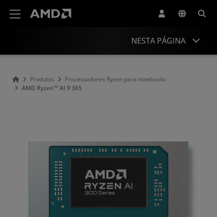
Declaração de acessibilidade do site da AMD
NESTA PÁGINA
Visão Geral
Produtos
Processadores Ryzen para notebooks
AMD Ryzen™ AI 9 365
Especificações
Drivers e recursos