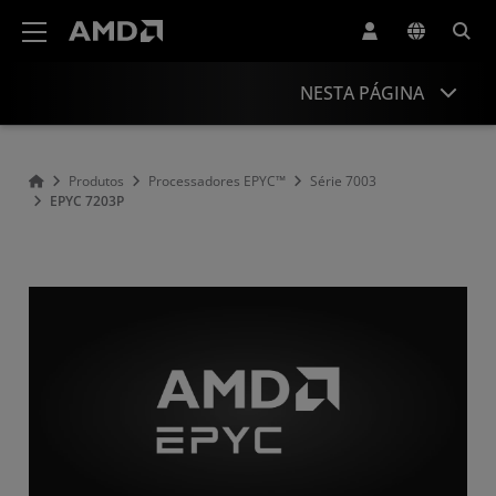
Declaração de acessibilidade do site da AMD
NESTA PÁGINA
Overview
Produtos
Processadores EPYC™
Série 7003
EPYC 7203P
Specifications
Drivers and Resources