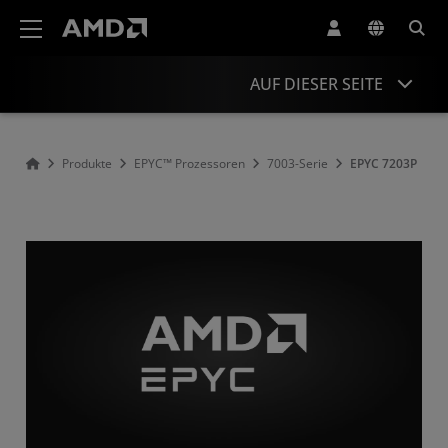
Erklärung zur Barrierefreiheit auf der AMD Website
AUF DIESER SEITE
Overview
Produkte
EPYC™ Prozessoren
7003-Serie
EPYC 7203P
Specifications
Drivers and Resources