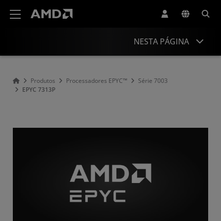
Declaração de acessibilidade do site da AMD
NESTA PÁGINA
Visão Geral
Produtos
Processadores EPYC™
Série 7003
EPYC 7313P
Especificações
Drivers e recursos