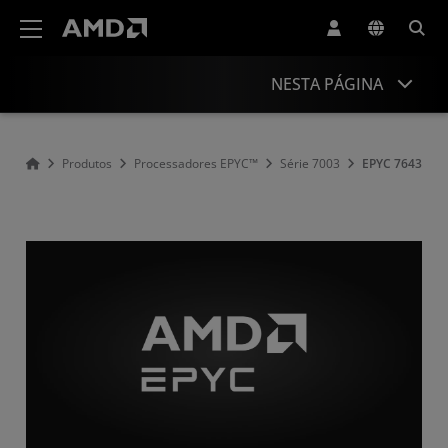
Declaração de acessibilidade do site da AMD
NESTA PÁGINA
Visão Geral
Produtos
Processadores EPYC™
Série 7003
EPYC 7643
Especificações
Drivers e recursos