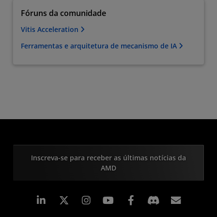
Fóruns da comunidade
Vitis Acceleration
Ferramentas e arquitetura de mecanismo de IA
Inscreva-se para receber as últimas notícias da
AMD
Linkedin
Instagram
Facebook
Assina