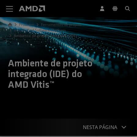
Declaração de acessibilidade do site da AMD
Produtos
Ferramentas de projeto
Vitis Unified Software Platform
Ambiente de projeto integrado (IDE)
Ambiente de projeto
integrado (IDE) do
AMD Vitis™
NESTA PÁGINA