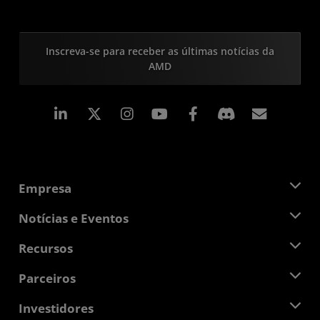
Inscreva-se para receber as últimas notícias da
AMD
Linkedin
Instagram
Facebook
Assina
Empresa
Sobre a AMD
Notícias e Eventos
Equipe de Gerenciamento
Sala de Imprensa
Recursos
Responsibilidade Corporativa
Eventos
Oportunidades de Emprego
Central do desenvolvedor
Parceiros
Bibliotecas de Mídias
Contato AMD
Blogs
AMD Partner Hub
Investidores
Estudos de caso