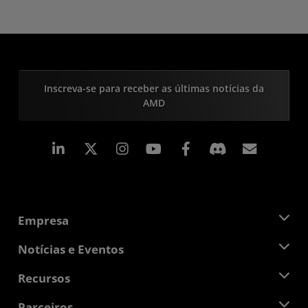
Inscreva-se para receber as últimas notícias da
AMD
Linkedin
Instagram
Facebook
Assina
Empresa
Sobre a AMD
Notícias e Eventos
Equipe de Gerenciamento
Sala de Imprensa
Recursos
Responsibilidade Corporativa
Eventos
Oportunidades de Emprego
Central do desenvolvedor
Parceiros