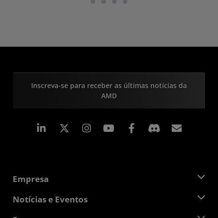
Inscreva-se para receber as últimas notícias da
AMD
Linkedin
Instagram
Facebook
Assina
Empresa
Sobre a AMD
Notícias e Eventos
Equipe de Gerenciamento
Sala de Imprensa