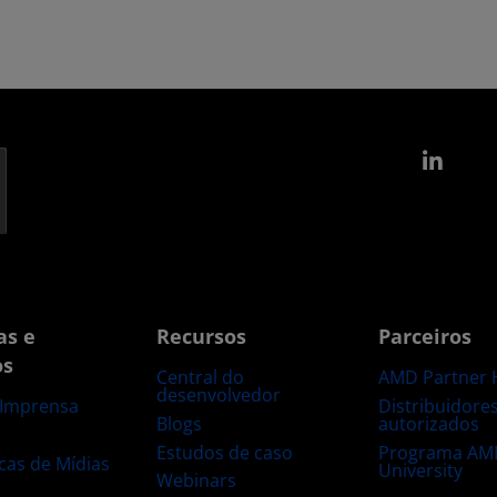
Link
as e
Recursos
Parceiros
os
Central do
AMD Partner 
desenvolvedor
Distribuidore
 Imprensa
Blogs
autorizados
s
Estudos de caso
Programa AM
ecas de Mídias
University
Webinars