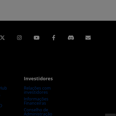
edin
Instagram
Facebook
Assinatur
Investidores
Hub
Relações com
investidores
s
Informações
Financeiras
D
Conselho de
Administração