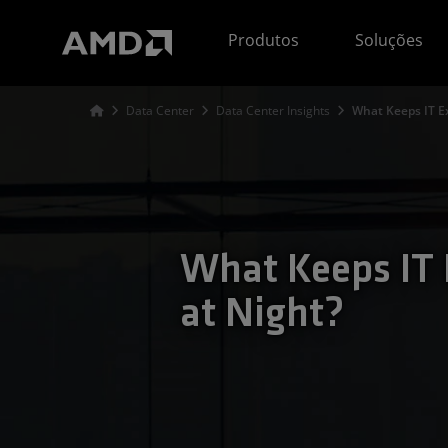
Declaração de acessibilidade do site da AMD
Produtos
Soluções
Data Center
Data Center Insights
What Keeps IT Ex
What Keeps IT 
at Night?