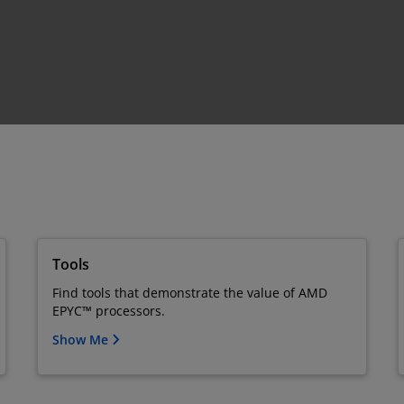
Tools
Find tools that demonstrate the value of AMD
EPYC™ processors.
Show Me