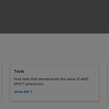
Tools
Find tools that demonstrate the value of AMD
EPYC™ processors.
Show Me