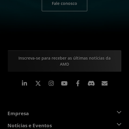
Fale conosco
Inscreva-se para receber as últimas notícias da
AMD
Linkedin
Instagram
Facebook
Assina
Empresa
Sobre a AMD
Notícias e Eventos