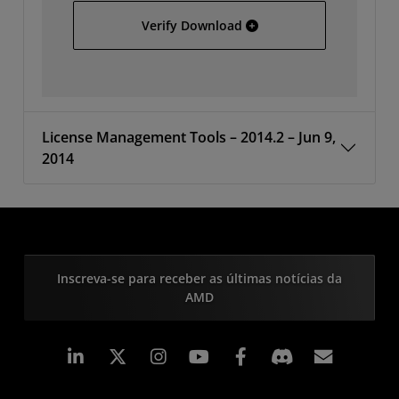
Vivado 2014.2 Full Image 
Verify Download
License Management Tools – 2014.2 – Jun 9,
2014
Inscreva-se para receber as últimas notícias da
AMD
Linkedin
Instagram
Facebook
Assina