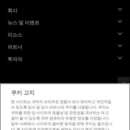
회사
AMD 소개
뉴스 및 이벤트
관리팀
뉴스룸
리소스
기업의 사회적 책임
이벤트
채용
개발자 센트럴
파트너
미디어 라이브러리
문의하기
블로그
AMD 파트너 허브
투자자
사례 연구
공식 유통업체
웨비나
투자자 관계
AMD 대학 프로그램
리소스 살펴보기
재무 정보
이사위원회
Feedback
이용약관
쿠키 고지
거버넌스 문서
프라이버시
SEC 신고서
상표
본 사이트는 귀하의 브라우징 경험이 보다 편리하고 개인적일
수 있도록 당사 및 당사 파트너의 쿠키를 사용합니다. 쿠키는
공급망 투명성
귀하를 위한 당 사이트의 효율성 및 관련성을 개선하는 데 도
공정 및 공개 경쟁
움이 될 수 있도록 귀하 컴퓨터의 유용한 정보를 저장합니다.
영국 세금 전략
일부 사례에서, 사이트의 올바른 동작을 위해 쿠키는 필수입니
쿠키 정책
다. 본 사이트에 접속함으로써 귀하는 당사가 쿠키 정책에 나