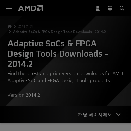
AMD 웹사이트 접근성 성명서
고객 지원
Adaptive SoCs & FPGA Design Tools Downloads - 2014.2
Adaptive SoCs & FPGA
Design Tools Downloads -
2014.2
Find the latest and prior version downloads for AMD
Adaptive SoC and FPGA Design Tools products.
Version:
2014.2
해당 페이지에서