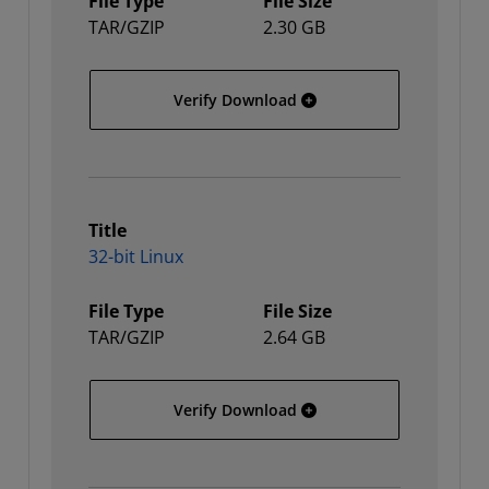
File Type
File Size
TAR/GZIP
2.30 GB
64-bit Windows
Verify Download
Title
32-bit Linux
File Type
File Size
TAR/GZIP
2.64 GB
32-bit Linux
Verify Download