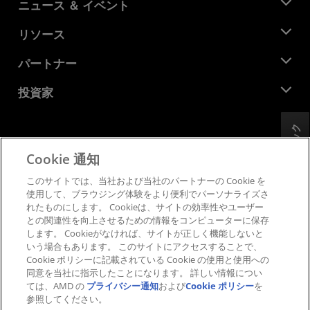
AMD について
ニュース ＆ イベント
役員
ニュースルーム
リソース
企業責任
イベント
キャリア
デベロッパー セントラル
パートナー
メディア ライブラリ
お問い合わせ
ブログ
AMD パートナー ハブ
投資家
ケース スタディ
正規販売代理店
ウェビナー
投資家向け情報
AMD ユニバーシティ プログラム
フィードバック
リソースを探す
財務情報
取締役会
Cookie 通知
利用規約
ガバナンス報告書
プライバシー
このサイトでは、当社および当社のパートナーの Cookie を
SEC 提出書類
商標
使用して、ブラウジング体験をより便利でパーソナライズさ
れたものにします。 Cookieは、サイトの効率性やユーザー
サプライ チェーンの透明性
との関連性を向上させるための情報をコンピューターに保存
公正でオープンな競争
します。 Cookieがなければ、サイトが正しく機能しないと
英国税務戦略
いう場合もあります。 このサイトにアクセスすることで、
Cookie ポリシー
Cookie ポリシーに記載されている Cookie の使用と使用への
同意を当社に指示したことになります。 詳しい情報につい
Cookie の設定
ては、AMD の
プライバシー通知
および
Cookie ポリシー
を
参照してください。
© 2026 Advanced Micro Devices, Inc.