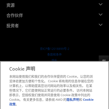
管理团队
新闻中心
资源
企业责任
活动
就业机会
开发中心
合作伙伴
媒体库
联系我们
博客
AMD 合作伙伴中心
投资者
成功案例
授权经销商
研讨会
投资者关系
AMD 大学计划
探索资源
财务信息
董事会
京ICP备12018899号-2
治理文件
​条款和条件
SEC 报告
隐私
反馈
商标
Cookie 声明
供应链透明度
本网站使用我们和我们的合作伙伴提供的 Cookie，让您的浏
公开公平竞争
览体验更加方便和个性化。 Cookie 将有用的信息存储在您的
英国税收策略
计算机上，以帮助提高您访问网站的效率以及相关性。 在某
Cookie 政策
些情况下，它们是使网站正常运行的必要条件。 访问本网站
即表示，您授权我们使用并同意使用 Cookie 政策中列出的
Cookie 设置
Cookie。 有关更多信息，请参阅 AMD 的
隐私声明
和
Cookie
政策
。
© 2026 Advanced Micro Devices, Inc.