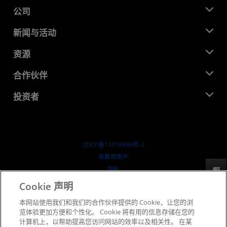
公司
关于 AMD
新闻与活动
管理团队
新闻中心
资源
企业责任
活动
就业机会
开发中心
合作伙伴
媒体库
联系我们
博客
AMD 合作伙伴中心
投资者
成功案例
授权经销商
研讨会
投资者关系
AMD 大学计划
探索资源
财务信息
董事会
京ICP备12018899号-2
治理文件
​条款和条件
SEC 报告
隐私
反馈
商标
Cookie 声明
供应链透明度
本网站使用我们和我们的合作伙伴提供的 Cookie，让您的浏
公开公平竞争
览体验更加方便和个性化。 Cookie 将有用的信息存储在您的
英国税收策略
计算机上，以帮助提高您访问网站的效率以及相关性。 在某