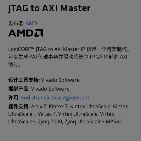
JTAG to AXI Master
发布者:
AMD
LogiCORE™ JTAG to AXI Master IP 核是一个可定制核，
可以生成 AXI 传输事务并驱动系统中 FPGA 内部的 AXI
信号。
设计工具支持:
Vivado Software
捆绑产品:
Vivado Software
许可:
End User License Agreement
器件支持:
Artix 7, Kintex 7, Kintex UltraScale, Kintex
UltraScale+, Virtex 7, Virtex UltraScale, Virtex
UltraScale+, Zynq 7000, Zynq UltraScale+ MPSoC